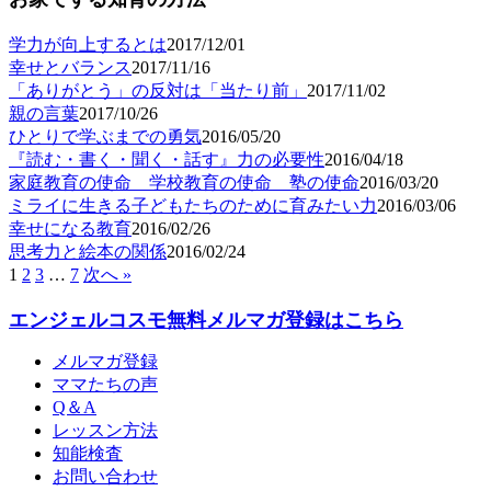
学力が向上するとは
2017/12/01
幸せとバランス
2017/11/16
「ありがとう」の反対は「当たり前」
2017/11/02
親の言葉
2017/10/26
ひとりで学ぶまでの勇気
2016/05/20
『読む・書く・聞く・話す』力の必要性
2016/04/18
家庭教育の使命 学校教育の使命 塾の使命
2016/03/20
ミライに生きる子どもたちのために育みたい力
2016/03/06
幸せになる教育
2016/02/26
思考力と絵本の関係
2016/02/24
1
2
3
…
7
次へ »
エンジェルコスモ無料メルマガ登録はこちら
メルマガ登録
ママたちの声
Q＆A
レッスン方法
知能検査
お問い合わせ