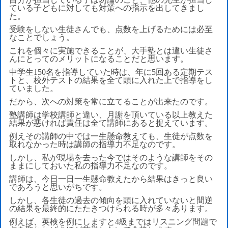
ている子どもに対しても対策への指示を出してきまし
た。
受験をしない生徒さんでも、点数を上げるためには必至
なことでしょう。
これを個々に実施できることが、大手塾とは違い生徒さ
んにとってのメリットになることだと思います。
中学生150名を指導していた時は、年に5回ある定期テス
トと、校外テストの結果を全て頭に入れた上で指導をし
ていました。
だから、次への対策を常に立てることが出来たのです。
塾講師は学校講師と違い、月謝を頂いている以上教えた
結果が悪ければ責任は全て講師にあると捉えています。
例えその講師の中では一生懸命教えても、生徒が点数を
取れなかった時は講師の指導力不足なのです。
しかし、私が現場を去った今ではそのような講師をその
ままにしておいた私の指導力不足なのです。
講師は、今日一日一生懸命教えたから結果はきっと良い
であろうと思いがちです。
しかし、各生徒の過去の傾向を頭に入れていないと間逆
の結果を最終的にたたきつけられる時が多々あります。
例えば、英検を例にしますと4級まではリスニング問題で