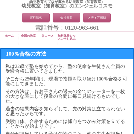
幼児教育のプロが薦める幼児教室（知育教室）
幼児教室（知育教室）のエンジェルコスモ
資料請求
会社概要
メディア掲載
電話番号：0120-963-661
ホーム
全国の教室
各コース
無料体験レッ
スン申し込み
100％合格の方法
私は22歳で塾を始めてから、塾の使命を生徒さん全員の
受験合格に置いてきました。
そこから25年間は、現場で指揮を取り続け100％合格を可
能にしてきました。
その方法は、各お子さんの過去の全てのデーターを一枚
の大きな表にして授業の合間に毎日見続けるものでし
た。
過去の結果内容を知らずして、先の対策は立てられない
と思ったからです。
受験自体、合格するためには傾向をつかみ対策を立てる
ことからが始まりです。
自分が担当している子は勿論のこと、他の先生が担当し