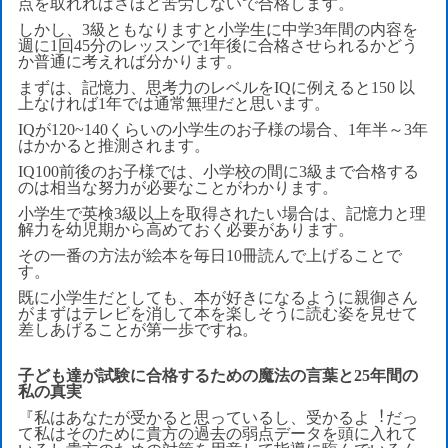
点を取れればさほど苦労しないで合格します。
しかし、3級ともなりますと小学生に中学3年間の内容を
週に1回45分のレッスンで1年後に合格させられるかどう
か普通に考えれば分かります。
まずは、記憶力、思考力のレベルをIQに例えると150 以
上なければ1年では通常無理だと思います。
IQが120~140くらいの小学生のお子様の場合、1年半～3年
はかかると推測されます。
IQ100前後のお子様では、小学校の間に3級まで合格する
のは相当な努力が必要なことがわかります。
小学生で英検3級以上を取得されたい場合は、記憶力と理
解力を幼児期から高めておく必要があります。
その一番の方法が絵本を毎日10冊読んで上げることで
す。
既に小学生だとしても、本が好きになるように親御さん
がまずはテレビを消して本を楽しそうに読む姿を見せて
差しあげることが第一歩ですね。
子ども達が試験に合格するための魔法の言葉と25年間の
私の真実
『私はあなたが受かると思っているし、受かるよ︕だっ
て私はそのために貴方の過去の弱点データを頭に入れて