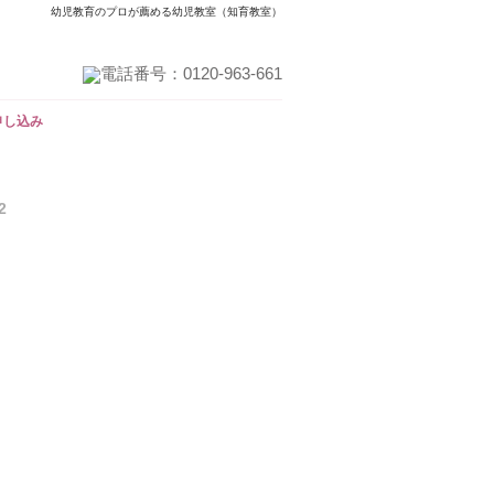
幼児教育のプロが薦める幼児教室（知育教室）
資料請求
会社概要
メディア掲載
申し込み
2
メルマガ登録
ママたちの声
Q＆A
レッスン方法