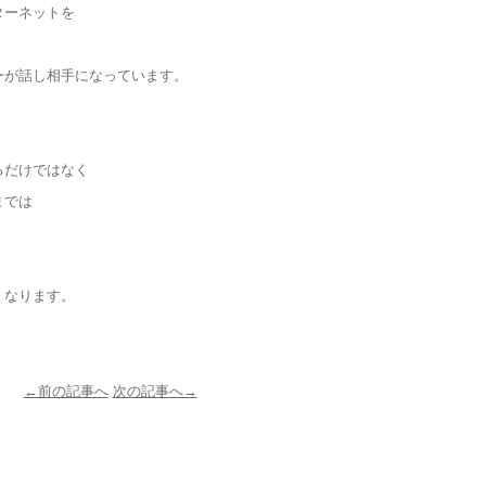
ターネットを
。
ーが話し相手になっています。
るだけではなく
までは
く
くなります。
←前の記事へ
次の記事へ→